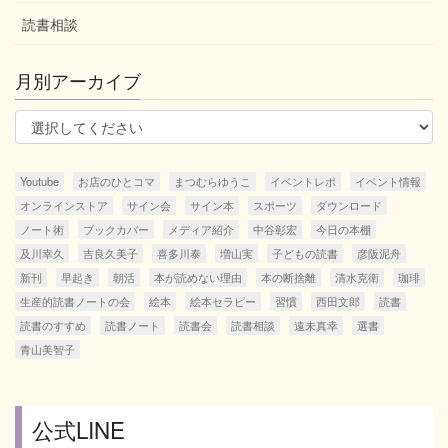
読書相談
月別アーカイブ
Youtube
お店のひとコマ
まつむらゆうこ
イベントレポ
イベント情報
オンラインストア
サイン会
サイン本
スポーツ
ダウンロード
ノート術
ブックカバー
メディア紹介
中谷彰宏
今日の本棚
及川幸久
吉良久美子
喜多川泰
増山実
子どもの読書
彦阪泥舟
新刊
早起き
朝活
本が読めない理由
本の断捨離
清水克衛
珈琲
生産的読書ノートの会
絵本
絵本セラピー
習慣
西田文郎
読書
読書のすすめ
読書ノート
読書会
読書相談
遠未真幸
選書
青山美智子
公式LINE