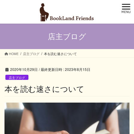
コ
ナ
ン
ビ
テ
ゲ
ン
ー
ツ
シ
店主ブログ
へ
ョ
ス
ン
キ
に
ッ
移
HOME
店主ブログ
本を読む速さについて
プ
動
2020年10月29日
/ 最終更新日時 :
2023年8月15日
店主ブログ
本を読む速さについて