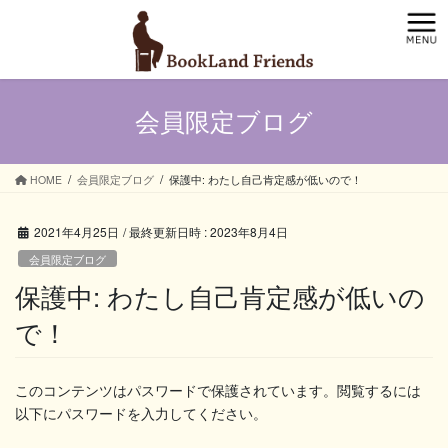
コ
ナ
ン
ビ
テ
ゲ
ン
ー
ツ
シ
会員限定ブログ
へ
ョ
ス
ン
キ
に
ッ
移
HOME
会員限定ブログ
保護中: わたし自己肯定感が低いので！
プ
動
2021年4月25日
/ 最終更新日時 :
2023年8月4日
会員限定ブログ
保護中: わたし自己肯定感が低いの
で！
このコンテンツはパスワードで保護されています。閲覧するには
以下にパスワードを入力してください。