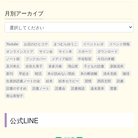
月別アーカイブ
Youtube
お店のひとコマ
まつむらゆうこ
イベントレポ
イベント情報
オンラインストア
サイン会
サイン本
スポーツ
ダウンロード
ノート術
ブックカバー
メディア紹介
中谷彰宏
今日の本棚
及川幸久
吉良久美子
喜多川泰
増山実
子どもの読書
彦阪泥舟
新刊
早起き
朝活
本が読めない理由
本の断捨離
清水克衛
珈琲
生産的読書ノートの会
絵本
絵本セラピー
習慣
西田文郎
読書
読書のすすめ
読書ノート
読書会
読書相談
遠未真幸
選書
青山美智子
公式LINE