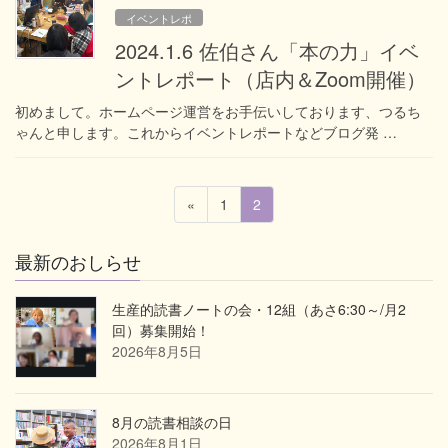
イベントレポ
2024.1.6 佐伯さん「本の力」イベ
ントレポート（店内＆Zoom開催）
初めまして。ホームページ運営をお手伝いしております、つるち
ゃんと申します。これからイベントレポートなどブログ発 …
投
固
固
«
1
2
稿
定
定
ペ
ペ
の
最新のおしらせ
ー
ー
ペ
ジ
ジ
ー
生産的読書ノートの会・12組（あさ6:30～/月2
回）募集開始！
ジ
2026年8月5日
送
り
8月の読書相談の日
2026年8月1日