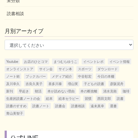
未分類
読書相談
月別アーカイブ
Youtube
お店のひとコマ
まつむらゆうこ
イベントレポ
イベント情報
オンラインストア
サイン会
サイン本
スポーツ
ダウンロード
ノート術
ブックカバー
メディア紹介
中谷彰宏
今日の本棚
及川幸久
吉良久美子
喜多川泰
増山実
子どもの読書
彦阪泥舟
新刊
早起き
朝活
本が読めない理由
本の断捨離
清水克衛
珈琲
生産的読書ノートの会
絵本
絵本セラピー
習慣
西田文郎
読書
読書のすすめ
読書ノート
読書会
読書相談
遠未真幸
選書
青山美智子
公式LINE