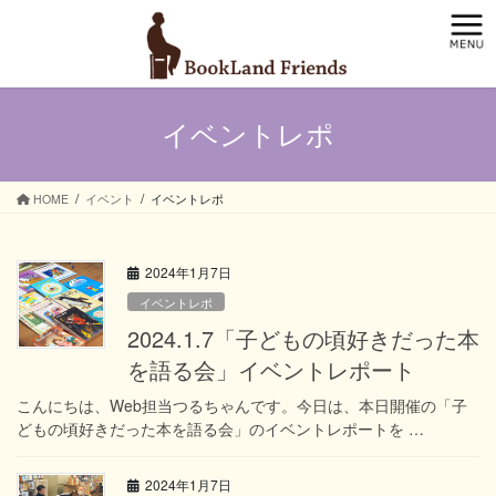
コ
ナ
ン
ビ
テ
ゲ
ン
ー
ツ
シ
イベントレポ
へ
ョ
ス
ン
キ
に
ッ
移
HOME
イベント
イベントレポ
プ
動
2024年1月7日
イベントレポ
2024.1.7「子どもの頃好きだった本
を語る会」イベントレポート
こんにちは、Web担当つるちゃんです。今日は、本日開催の「子
どもの頃好きだった本を語る会」のイベントレポートを …
2024年1月7日