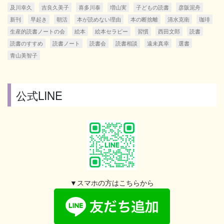
及川幸久
吉良久美子
喜多川泰
増山実
子どもの読書
彦阪泥舟
新刊
早起き
朝活
本が読めない理由
本の断捨離
清水克衛
珈琲
生産的読書ノートの会
絵本
絵本セラピー
習慣
西田文郎
読書
読書のすすめ
読書ノート
読書会
読書相談
遠未真幸
選書
青山美智子
公式LINE
▼スマホの方はこちらから