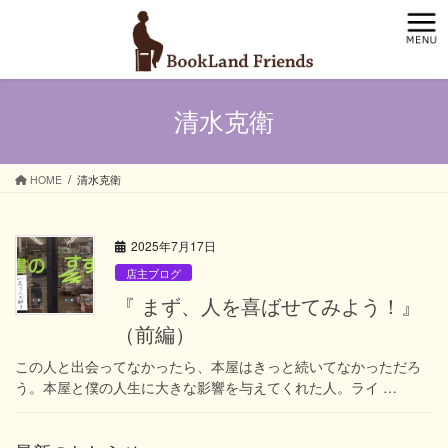
コ
ナ
ン
ビ
テ
ゲ
ン
ー
ツ
シ
清水克衛
へ
ョ
ス
ン
キ
に
ッ
移
HOME
清水克衛
プ
動
2025年7月17日
店主ブログ
『 まず、人を喜ばせてみよう！』
（前編）
この人と出会ってなかったら、本屋はきっと続いてなかっただろ
う。本屋と僕の人生に大きな影響を与えてくれた人。ライ …