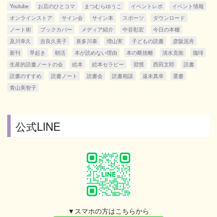
Youtube
お店のひとコマ
まつむらゆうこ
イベントレポ
イベント情報
オンラインストア
サイン会
サイン本
スポーツ
ダウンロード
ノート術
ブックカバー
メディア紹介
中谷彰宏
今日の本棚
及川幸久
吉良久美子
喜多川泰
増山実
子どもの読書
彦阪泥舟
新刊
早起き
朝活
本が読めない理由
本の断捨離
清水克衛
珈琲
生産的読書ノートの会
絵本
絵本セラピー
習慣
西田文郎
読書
読書のすすめ
読書ノート
読書会
読書相談
遠未真幸
選書
青山美智子
公式LINE
▼スマホの方はこちらから