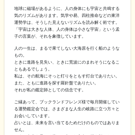
地球に磁場があるように、人の身体にも宇宙と共鳴する
気のリズムがあります。気学や易、四柱推命などの東洋
運勢学は、そうした見えないリズムを読み解く術です。
「宇宙は大きな人体、人の身体は小さな宇宙」という孟
子の言葉が、それを象徴しています。
人の一生は、まるで果てしない大海原を行く船のような
もの。
ときに進路を見失い、ときに荒波にのまれそうになるこ
ともあるでしょう。
私は、その航海にそっと灯りをともす灯台でありたい。
また、ともに進路を探す羅針盤でありたい。
それが私の鑑定師としての信念です。
ご縁あって、ブックランドフレンズ様で毎月開催してい
る運勢鑑定会では、さまざまな人生の岐路に立つ方々と
お会いしています。
占いとは、未来を言い当てるためだけのものではありま
せん。