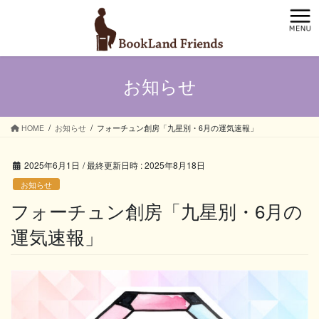
コ
ナ
ン
ビ
テ
ゲ
ン
ー
ツ
シ
お知らせ
へ
ョ
ス
ン
キ
に
ッ
移
HOME
お知らせ
フォーチュン創房「九星別・6月の運気速報」
プ
動
2025年6月1日
/ 最終更新日時 :
2025年8月18日
お知らせ
フォーチュン創房「九星別・6月の
運気速報」