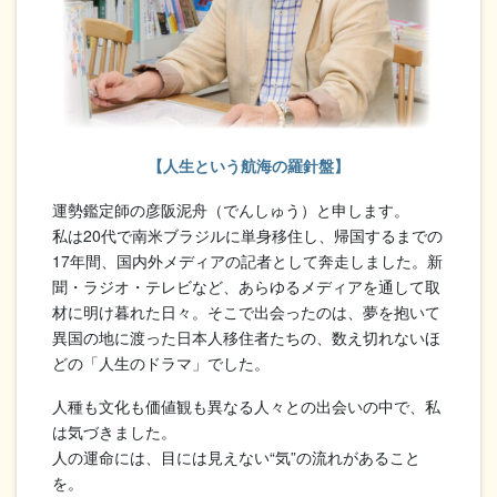
【人生という航海の羅針盤】
運勢鑑定師の彦阪泥舟（でんしゅう）と申します。
私は20代で南米ブラジルに単身移住し、帰国するまでの
17年間、国内外メディアの記者として奔走しました。新
聞・ラジオ・テレビなど、あらゆるメディアを通して取
材に明け暮れた日々。そこで出会ったのは、夢を抱いて
異国の地に渡った日本人移住者たちの、数え切れないほ
どの「人生のドラマ」でした。
人種も文化も価値観も異なる人々との出会いの中で、私
は気づきました。
人の運命には、目には見えない“気”の流れがあること
を。