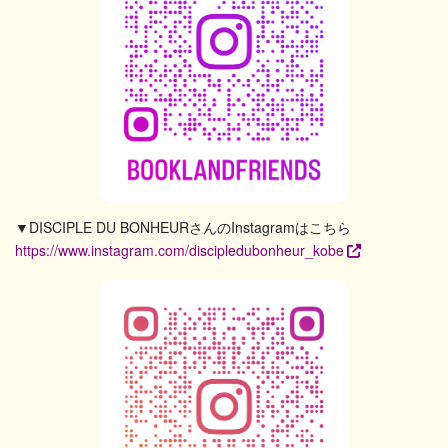
▼DISCIPLE DU BONHEURさんのInstagramはこちら
https://www.instagram.com/discipledubonheur_kobe