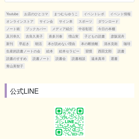
Youtube
お店のひとコマ
まつむらゆうこ
イベントレポ
イベント情報
オンラインストア
サイン会
サイン本
スポーツ
ダウンロード
ノート術
ブックカバー
メディア紹介
中谷彰宏
今日の本棚
及川幸久
吉良久美子
喜多川泰
増山実
子どもの読書
彦阪泥舟
新刊
早起き
朝活
本が読めない理由
本の断捨離
清水克衛
珈琲
生産的読書ノートの会
絵本
絵本セラピー
習慣
西田文郎
読書
読書のすすめ
読書ノート
読書会
読書相談
遠未真幸
選書
青山美智子
公式LINE