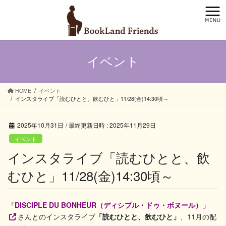
コ
ナ
ン
ビ
テ
ゲ
ン
ー
ツ
シ
イベント
へ
ョ
ス
ン
キ
に
ッ
移
HOME
イベント
インスタライブ「読むひとと、飲むひと」11/28(金)14:30頃～
プ
動
2025年10月31日
/ 最終更新日時 :
2025年11月29日
イベント
インスタライブ「読むひとと、飲
むひと」11/28(金)14:30頃～
「DISCIPLE DU BONHEUR（ディシプル・ドゥ・ボヌール）」
さんとのインスタライブ
「読むひとと、飲むひと」
、11月の配