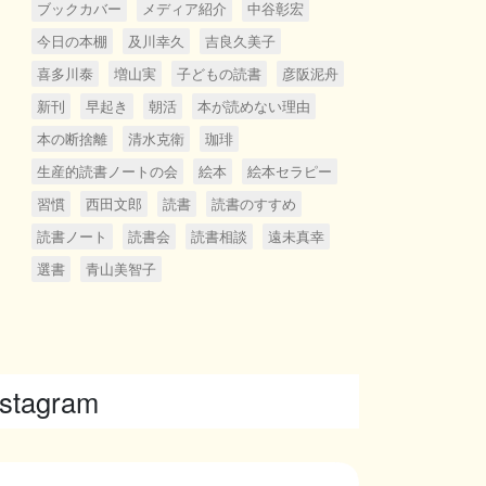
ブックカバー
メディア紹介
中谷彰宏
今日の本棚
及川幸久
吉良久美子
喜多川泰
増山実
子どもの読書
彦阪泥舟
新刊
早起き
朝活
本が読めない理由
本の断捨離
清水克衛
珈琲
生産的読書ノートの会
絵本
絵本セラピー
習慣
西田文郎
読書
読書のすすめ
読書ノート
読書会
読書相談
遠未真幸
選書
青山美智子
nstagram