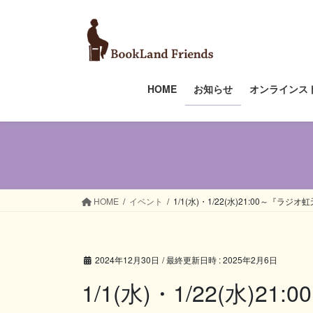
コ
ナ
ン
ビ
テ
ゲ
ン
ー
ツ
シ
HOME
お知らせ
オンラインス
へ
ョ
ス
ン
キ
に
ッ
移
プ
動
HOME
イベント
1/1(水)・1/22(水)21:00～『
2024年12月30日
/ 最終更新日時 :
2025年2月6日
1/1(水)・1/22(水)