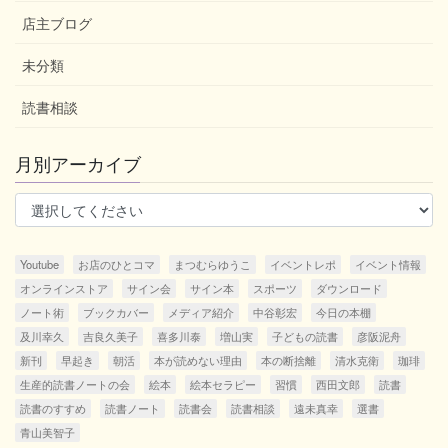
店主ブログ
未分類
読書相談
月別アーカイブ
Youtube
お店のひとコマ
まつむらゆうこ
イベントレポ
イベント情報
オンラインストア
サイン会
サイン本
スポーツ
ダウンロード
ノート術
ブックカバー
メディア紹介
中谷彰宏
今日の本棚
及川幸久
吉良久美子
喜多川泰
増山実
子どもの読書
彦阪泥舟
新刊
早起き
朝活
本が読めない理由
本の断捨離
清水克衛
珈琲
生産的読書ノートの会
絵本
絵本セラピー
習慣
西田文郎
読書
読書のすすめ
読書ノート
読書会
読書相談
遠未真幸
選書
青山美智子