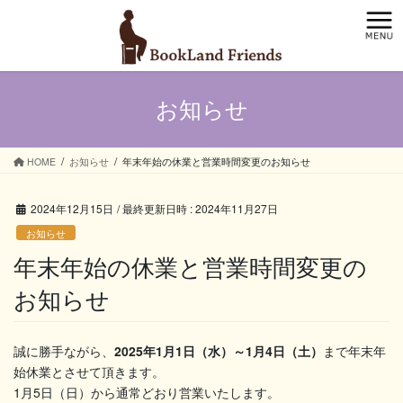
コ
ナ
ン
ビ
テ
ゲ
ン
ー
ツ
シ
お知らせ
へ
ョ
ス
ン
キ
に
ッ
移
HOME
お知らせ
年末年始の休業と営業時間変更のお知らせ
プ
動
2024年12月15日
/ 最終更新日時 :
2024年11月27日
お知らせ
年末年始の休業と営業時間変更の
お知らせ
誠に勝手ながら、
2025年1月1日（水）～1月4日（土）
まで年末年
始休業とさせて頂きます。
1月5日（日）から通常どおり営業いたします。