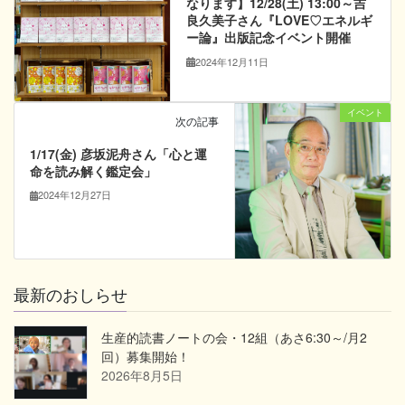
なります】12/28(土) 13:00～吉
良久美子さん『LOVE♡エネルギ
ー論』出版記念イベント開催
2024年12月11日
イベント
次の記事
1/17(金) 彦坂泥舟さん「心と運
命を読み解く鑑定会」
2024年12月27日
最新のおしらせ
生産的読書ノートの会・12組（あさ6:30～/月2
回）募集開始！
2026年8月5日