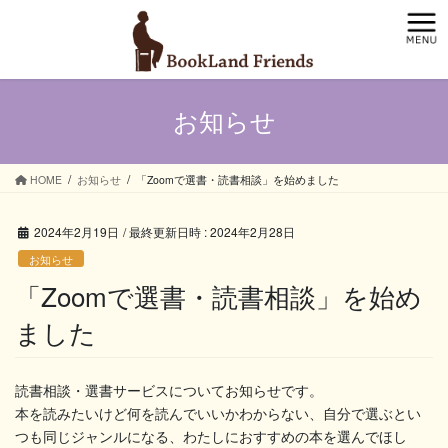
コ
ナ
ン
ビ
テ
ゲ
ン
ー
ツ
シ
お知らせ
へ
ョ
ス
ン
キ
に
ッ
移
HOME
お知らせ
「Zoomで選書・読書相談」を始めました
プ
動
2024年2月19日
/ 最終更新日時 :
2024年2月28日
お知らせ
「Zoomで選書・読書相談」を始め
ました
読書相談・選書サービスについてお知らせです。
本を読みたいけど何を読んでいいかわからない、自分で選ぶとい
つも同じジャンルになる、わたしにおすすめの本を選んでほし