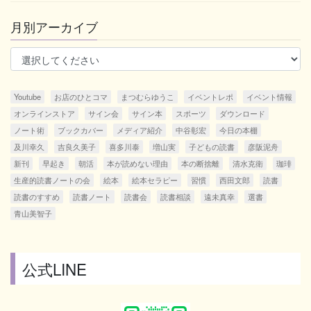
月別アーカイブ
Youtube
お店のひとコマ
まつむらゆうこ
イベントレポ
イベント情報
オンラインストア
サイン会
サイン本
スポーツ
ダウンロード
ノート術
ブックカバー
メディア紹介
中谷彰宏
今日の本棚
及川幸久
吉良久美子
喜多川泰
増山実
子どもの読書
彦阪泥舟
新刊
早起き
朝活
本が読めない理由
本の断捨離
清水克衛
珈琲
生産的読書ノートの会
絵本
絵本セラピー
習慣
西田文郎
読書
読書のすすめ
読書ノート
読書会
読書相談
遠未真幸
選書
青山美智子
公式LINE