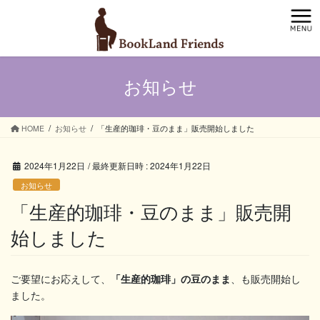
コ
ナ
ン
ビ
テ
ゲ
ン
ー
ツ
シ
お知らせ
へ
ョ
ス
ン
キ
に
ッ
移
HOME
お知らせ
「生産的珈琲・豆のまま」販売開始しました
プ
動
2024年1月22日
/ 最終更新日時 :
2024年1月22日
お知らせ
「生産的珈琲・豆のまま」販売開
始しました
ご要望にお応えして、
「生産的珈琲」の豆のまま
、も販売開始し
ました。