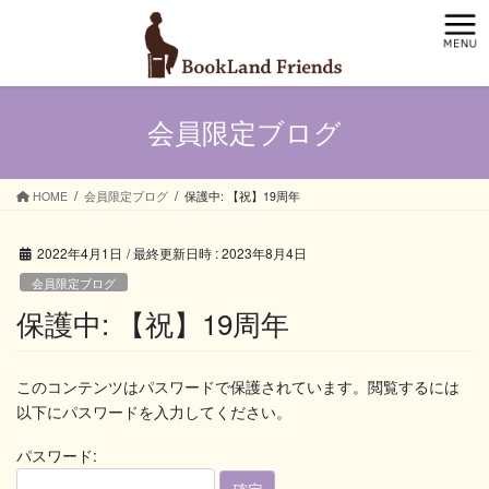
コ
ナ
ン
ビ
テ
ゲ
ン
ー
ツ
シ
会員限定ブログ
へ
ョ
ス
ン
キ
に
ッ
移
HOME
会員限定ブログ
保護中: 【祝】19周年
プ
動
2022年4月1日
/ 最終更新日時 :
2023年8月4日
会員限定ブログ
保護中: 【祝】19周年
このコンテンツはパスワードで保護されています。閲覧するには
以下にパスワードを入力してください。
パスワード: