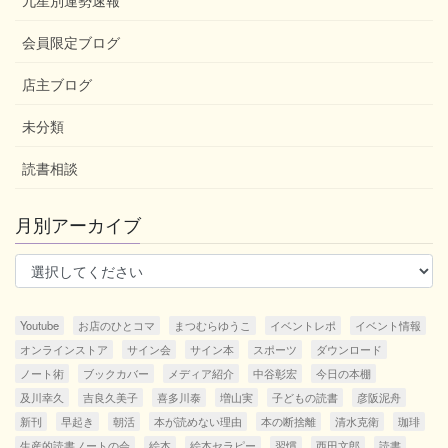
九星別運勢速報
会員限定ブログ
店主ブログ
未分類
読書相談
月別アーカイブ
Youtube
お店のひとコマ
まつむらゆうこ
イベントレポ
イベント情報
オンラインストア
サイン会
サイン本
スポーツ
ダウンロード
ノート術
ブックカバー
メディア紹介
中谷彰宏
今日の本棚
及川幸久
吉良久美子
喜多川泰
増山実
子どもの読書
彦阪泥舟
新刊
早起き
朝活
本が読めない理由
本の断捨離
清水克衛
珈琲
生産的読書ノートの会
絵本
絵本セラピー
習慣
西田文郎
読書