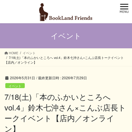
コ
ナ
ン
ビ
テ
ゲ
ン
ー
ツ
シ
イベント
へ
ョ
ス
ン
キ
に
ッ
移
HOME
イベント
7/18(土)「本のふかいところへ vol.4」鈴木七沖さん×こんぶ店長トークイベント
プ
動
【店内／オンライン】
2026年5月31日
/ 最終更新日時 :
2026年7月29日
イベント
7/18(土)「本のふかいところへ
vol.4」鈴木七沖さん×こんぶ店長ト
ークイベント【店内／オンライ
ン】