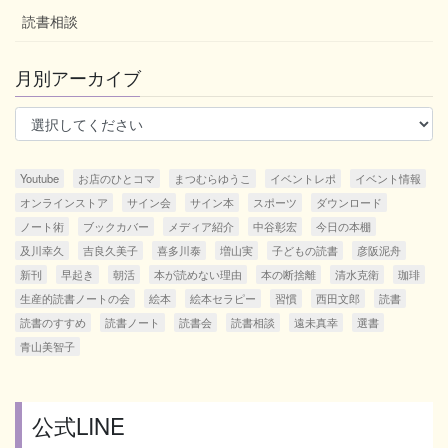
読書相談
月別アーカイブ
Youtube
お店のひとコマ
まつむらゆうこ
イベントレポ
イベント情報
オンラインストア
サイン会
サイン本
スポーツ
ダウンロード
ノート術
ブックカバー
メディア紹介
中谷彰宏
今日の本棚
及川幸久
吉良久美子
喜多川泰
増山実
子どもの読書
彦阪泥舟
新刊
早起き
朝活
本が読めない理由
本の断捨離
清水克衛
珈琲
生産的読書ノートの会
絵本
絵本セラピー
習慣
西田文郎
読書
読書のすすめ
読書ノート
読書会
読書相談
遠未真幸
選書
青山美智子
公式LINE