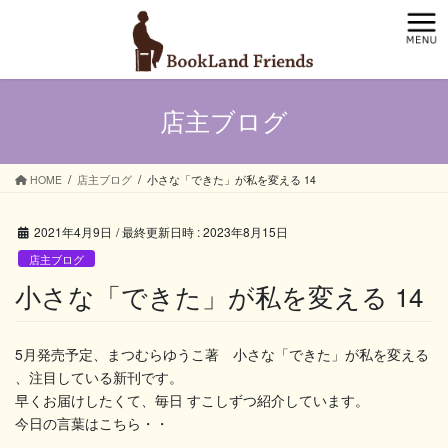
コ
ナ
ン
ビ
テ
ゲ
ン
ー
ツ
シ
店主ブログ
へ
ョ
ス
ン
キ
に
ッ
移
HOME
店主ブログ
小さな「できた」が私を変える 14
プ
動
2021年4月9日
/ 最終更新日時 :
2023年8月15日
店主ブログ
小さな「できた」が私を変える 14
5月発売予定、まつむらゆうこ著 小さな「できた」が私を変える
、注目している新刊です。
早くお届けしたくて、毎日 すこしずつ紹介しています。
今日の言葉はこちら・・