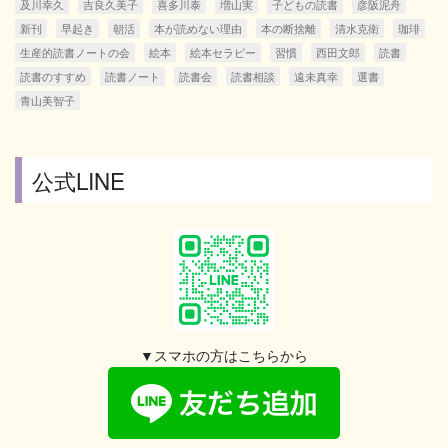
及川幸久
吉良久美子
喜多川泰
増山実
子どもの読書
彦阪泥舟
新刊
早起き
朝活
本が読めない理由
本の断捨離
清水克衛
珈琲
生産的読書ノートの会
絵本
絵本セラピー
習慣
西田文郎
読書
読書のすすめ
読書ノート
読書会
読書相談
遠未真幸
選書
青山美智子
公式LINE
▼スマホの方はこちらから