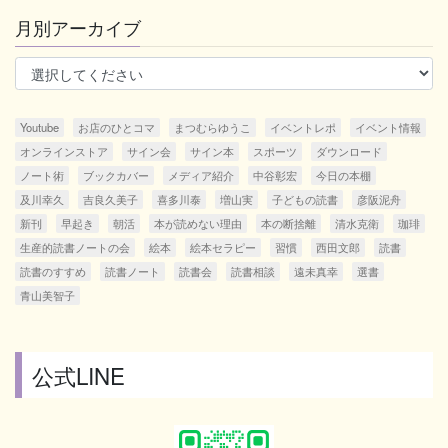
月別アーカイブ
Youtube
お店のひとコマ
まつむらゆうこ
イベントレポ
イベント情報
オンラインストア
サイン会
サイン本
スポーツ
ダウンロード
ノート術
ブックカバー
メディア紹介
中谷彰宏
今日の本棚
及川幸久
吉良久美子
喜多川泰
増山実
子どもの読書
彦阪泥舟
新刊
早起き
朝活
本が読めない理由
本の断捨離
清水克衛
珈琲
生産的読書ノートの会
絵本
絵本セラピー
習慣
西田文郎
読書
読書のすすめ
読書ノート
読書会
読書相談
遠未真幸
選書
青山美智子
公式LINE