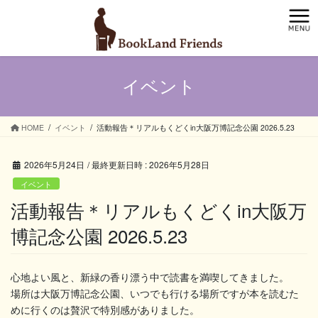
コ
ナ
ン
ビ
テ
ゲ
ン
ー
ツ
シ
イベント
へ
ョ
ス
ン
キ
に
ッ
移
HOME
イベント
活動報告＊リアルもくどくin大阪万博記念公園 2026.5.23
プ
動
2026年5月24日
/ 最終更新日時 :
2026年5月28日
イベント
活動報告＊リアルもくどくin大阪万
博記念公園 2026.5.23
心地よい風と、新緑の香り漂う中で読書を満喫してきました。
場所は大阪万博記念公園、いつでも行ける場所ですが本を読むた
めに行くのは贅沢で特別感がありました。