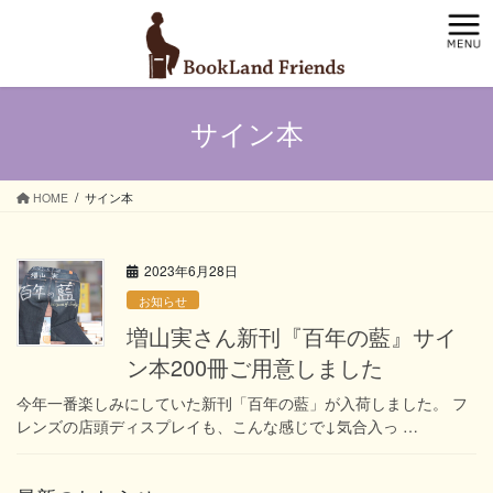
コ
ナ
ン
ビ
テ
ゲ
ン
ー
ツ
シ
サイン本
へ
ョ
ス
ン
キ
に
ッ
移
HOME
サイン本
プ
動
2023年6月28日
お知らせ
増山実さん新刊『百年の藍』サイ
ン本200冊ご用意しました
今年一番楽しみにしていた新刊「百年の藍」が入荷しました。 フ
レンズの店頭ディスプレイも、こんな感じで↓気合入っ …