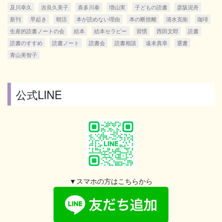
及川幸久
吉良久美子
喜多川泰
増山実
子どもの読書
彦阪泥舟
新刊
早起き
朝活
本が読めない理由
本の断捨離
清水克衛
珈琲
生産的読書ノートの会
絵本
絵本セラピー
習慣
西田文郎
読書
読書のすすめ
読書ノート
読書会
読書相談
遠未真幸
選書
青山美智子
公式LINE
▼スマホの方はこちらから