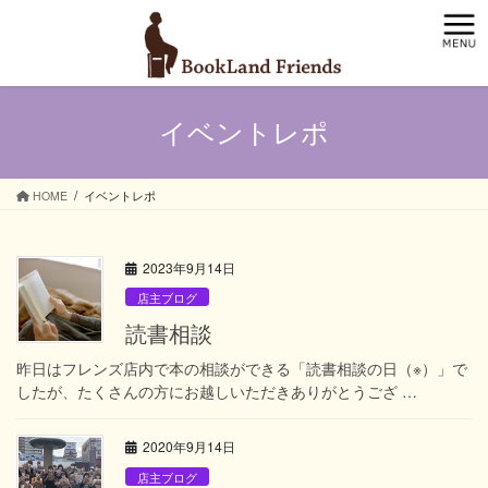
コ
ナ
ン
ビ
テ
ゲ
ン
ー
ツ
シ
イベントレポ
へ
ョ
ス
ン
キ
に
ッ
移
HOME
イベントレポ
プ
動
2023年9月14日
店主ブログ
読書相談
昨日はフレンズ店内で本の相談ができる「読書相談の日（※）」で
したが、たくさんの方にお越しいただきありがとうござ …
2020年9月14日
店主ブログ