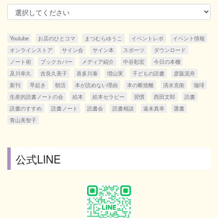
Youtube
お店のひとコマ
まつむらゆうこ
イベントレポ
イベント情報
オンラインストア
サイン会
サイン本
スポーツ
ダウンロード
ノート術
ブックカバー
メディア紹介
中谷彰宏
今日の本棚
及川幸久
吉良久美子
喜多川泰
増山実
子どもの読書
彦阪泥舟
新刊
早起き
朝活
本が読めない理由
本の断捨離
清水克衛
珈琲
生産的読書ノートの会
絵本
絵本セラピー
習慣
西田文郎
読書
読書のすすめ
読書ノート
読書会
読書相談
遠未真幸
選書
青山美智子
公式LINE