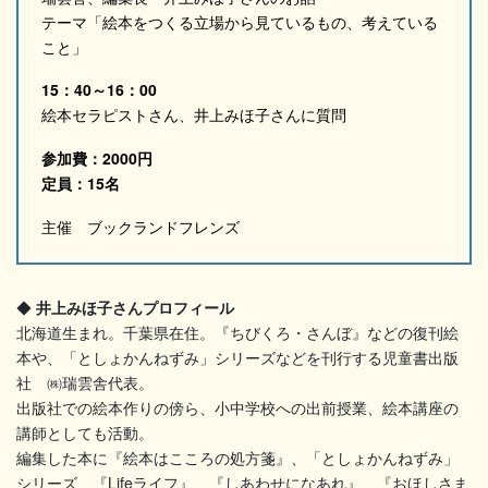
テーマ「絵本をつくる立場から見ているもの、考えている
こと」
15：40～16：00
絵本セラピストさん、井上みほ子さんに質問
参加費：2000円
定員：15名
主催 ブックランドフレンズ
◆
井上みほ子さんプロフィール
北海道生まれ。千葉県在住。『ちびくろ・さんぼ』などの復刊絵
本や、「としょかんねずみ」シリーズなどを刊行する児童書出版
社 ㈱瑞雲舎代表。
出版社での絵本作りの傍ら、小中学校への出前授業、絵本講座の
講師としても活動。
編集した本に『絵本はこころの処方箋』、「としょかんねずみ」
シリーズ、『Lifeライフ』、『しあわせになあれ』、『おほしさま