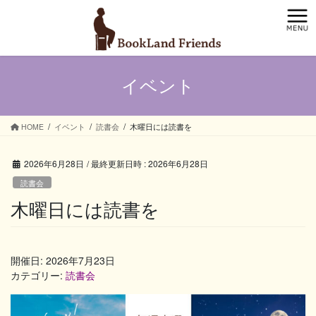
コ
ナ
ン
ビ
テ
ゲ
ン
ー
ツ
シ
イベント
へ
ョ
ス
ン
キ
に
ッ
移
HOME
イベント
読書会
木曜日には読書を
プ
動
2026年6月28日
/ 最終更新日時 :
2026年6月28日
読書会
木曜日には読書を
開催日: 2026年7月23日
カテゴリー:
読書会