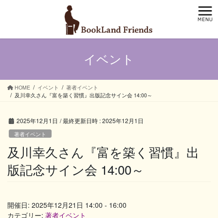
コ
ナ
ン
ビ
テ
ゲ
ン
ー
ツ
シ
イベント
へ
ョ
ス
ン
キ
に
ッ
移
HOME
イベント
著者イベント
及川幸久さん『富を築く習慣』出版記念サイン会 14:00～
プ
動
2025年12月1日
/ 最終更新日時 :
2025年12月1日
著者イベント
及川幸久さん『富を築く習慣』出
版記念サイン会 14:00～
開催日: 2025年12月21日 14:00 - 16:00
カテゴリー:
著者イベント