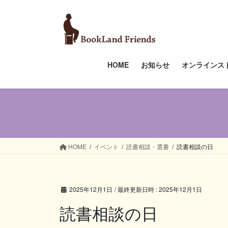
コ
ナ
ン
ビ
テ
ゲ
ン
ー
ツ
シ
HOME
お知らせ
オンラインス
へ
ョ
ス
ン
キ
に
ッ
移
プ
動
HOME
イベント
読書相談・選書
読書相談の日
2025年12月1日
/ 最終更新日時 :
2025年12月1日
読書相談の日