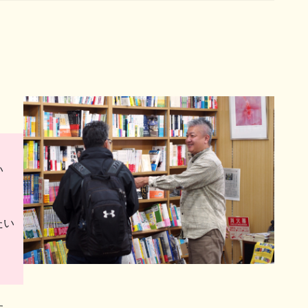
。
い
たい
す。