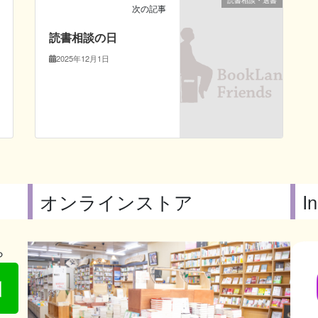
読書相談・選書
次の記事
読書相談の日
2025年12月1日
オンラインストア
I
ら