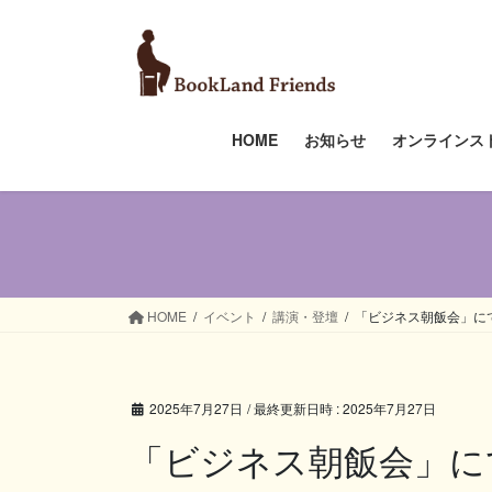
コ
ナ
ン
ビ
テ
ゲ
ン
ー
ツ
シ
HOME
お知らせ
オンラインス
へ
ョ
ス
ン
キ
に
ッ
移
プ
動
HOME
イベント
講演・登壇
「ビジネス朝飯会」に
2025年7月27日
/ 最終更新日時 :
2025年7月27日
「ビジネス朝飯会」に