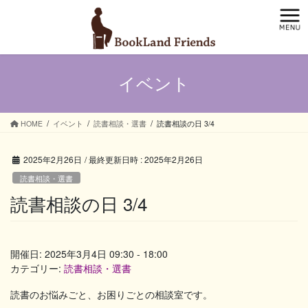
コ
ナ
ン
ビ
テ
ゲ
ン
ー
ツ
シ
イベント
へ
ョ
ス
ン
キ
に
ッ
移
HOME
イベント
読書相談・選書
読書相談の日 3/4
プ
動
2025年2月26日
/ 最終更新日時 :
2025年2月26日
読書相談・選書
読書相談の日 3/4
開催日: 2025年3月4日 09:30 - 18:00
カテゴリー:
読書相談・選書
読書のお悩みごと、お困りごとの相談室です。