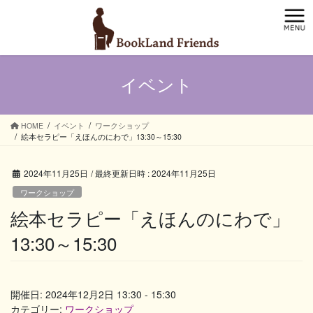
コ
ナ
ン
ビ
テ
ゲ
ン
ー
ツ
シ
イベント
へ
ョ
ス
ン
キ
に
ッ
移
HOME
イベント
ワークショップ
絵本セラピー「えほんのにわで」13:30～15:30
プ
動
2024年11月25日
/ 最終更新日時 :
2024年11月25日
ワークショップ
絵本セラピー「えほんのにわで」
13:30～15:30
開催日: 2024年12月2日 13:30 - 15:30
カテゴリー:
ワークショップ