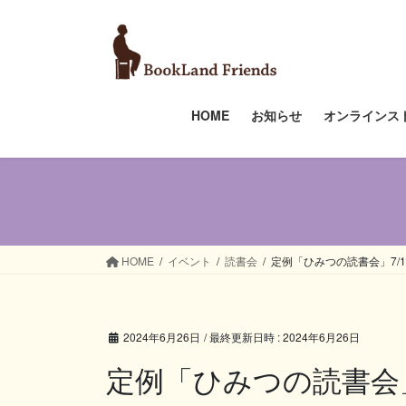
コ
ナ
ン
ビ
テ
ゲ
ン
ー
ツ
シ
HOME
お知らせ
オンラインス
へ
ョ
ス
ン
キ
に
ッ
移
プ
動
HOME
イベント
読書会
定例「ひみつの読書会」7/17(水)
2024年6月26日
/ 最終更新日時 :
2024年6月26日
定例「ひみつの読書会」7/1