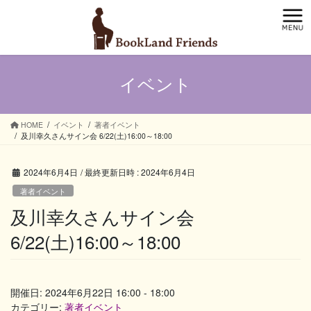
コ
ナ
ン
ビ
テ
ゲ
ン
ー
ツ
シ
イベント
へ
ョ
ス
ン
キ
に
ッ
移
HOME
イベント
著者イベント
及川幸久さんサイン会 6/22(土)16:00～18:00
プ
動
2024年6月4日
/ 最終更新日時 :
2024年6月4日
著者イベント
及川幸久さんサイン会
6/22(土)16:00～18:00
開催日: 2024年6月22日 16:00 - 18:00
カテゴリー:
著者イベント