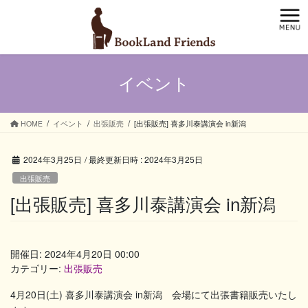
コ
ナ
ン
ビ
テ
ゲ
ン
ー
ツ
シ
イベント
へ
ョ
ス
ン
キ
に
ッ
移
HOME
イベント
出張販売
[出張販売] 喜多川泰講演会 in新潟
プ
動
2024年3月25日
/ 最終更新日時 :
2024年3月25日
出張販売
[出張販売] 喜多川泰講演会 in新潟
開催日: 2024年4月20日 00:00
カテゴリー:
出張販売
4月20日(土) 喜多川泰講演会 in新潟 会場にて出張書籍販売いたし