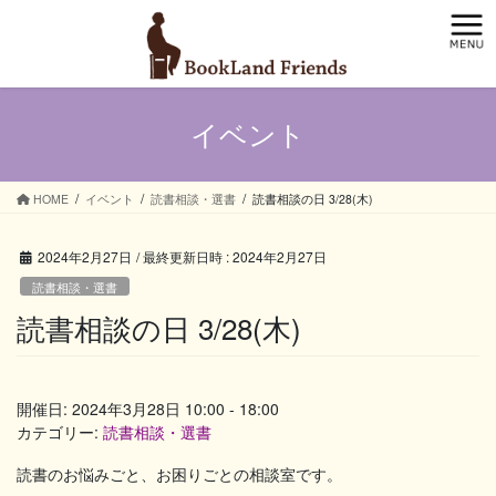
コ
ナ
ン
ビ
テ
ゲ
ン
ー
ツ
シ
イベント
へ
ョ
ス
ン
キ
に
ッ
移
HOME
イベント
読書相談・選書
読書相談の日 3/28(木)
プ
動
2024年2月27日
/ 最終更新日時 :
2024年2月27日
読書相談・選書
読書相談の日 3/28(木)
開催日: 2024年3月28日 10:00 - 18:00
カテゴリー:
読書相談・選書
読書のお悩みごと、お困りごとの相談室です。