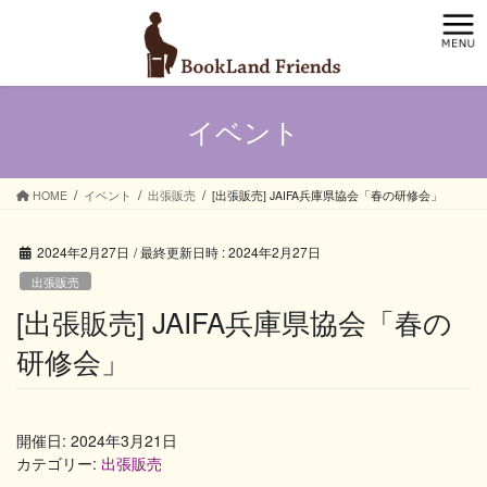
コ
ナ
ン
ビ
テ
ゲ
ン
ー
ツ
シ
イベント
へ
ョ
ス
ン
キ
に
ッ
移
HOME
イベント
出張販売
[出張販売] JAIFA兵庫県協会「春の研修会」
プ
動
2024年2月27日
/ 最終更新日時 :
2024年2月27日
出張販売
[出張販売] JAIFA兵庫県協会「春の
研修会」
開催日: 2024年3月21日
カテゴリー:
出張販売