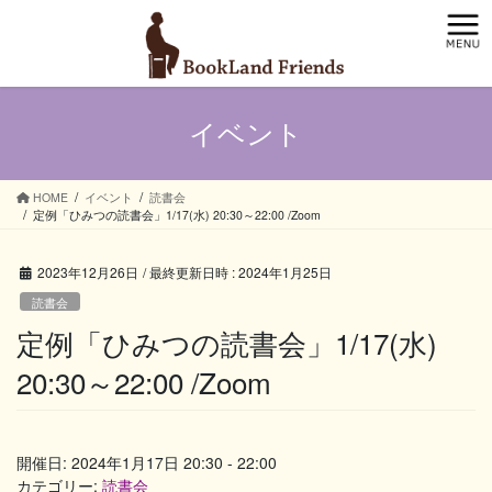
コ
ナ
ン
ビ
テ
ゲ
ン
ー
ツ
シ
イベント
へ
ョ
ス
ン
キ
に
ッ
移
HOME
イベント
読書会
定例「ひみつの読書会」1/17(水) 20:30～22:00 /Zoom
プ
動
2023年12月26日
/ 最終更新日時 :
2024年1月25日
読書会
定例「ひみつの読書会」1/17(水)
20:30～22:00 /Zoom
開催日: 2024年1月17日 20:30 - 22:00
カテゴリー:
読書会