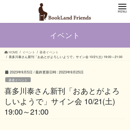
コ
ナ
ン
ビ
テ
ゲ
ン
ー
ツ
シ
イベント
へ
ョ
ス
ン
キ
に
ッ
移
HOME
イベント
著者イベント
喜多川泰さん新刊「おあとがよろしいようで」サイン会 10/21(土) 19:00～21:00
プ
動
2023年9月5日
/ 最終更新日時 :
2023年9月25日
著者イベント
喜多川泰さん新刊「おあとがよろ
しいようで」サイン会 10/21(土)
19:00～21:00