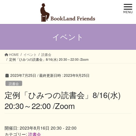
コ
ナ
ン
ビ
テ
ゲ
ン
ー
ツ
シ
イベント
へ
ョ
ス
ン
キ
に
ッ
移
HOME
イベント
読書会
定例「ひみつの読書会」8/16(水) 20:30～22:00 /Zoom
プ
動
2023年7月25日
/ 最終更新日時 :
2023年9月25日
読書会
定例「ひみつの読書会」8/16(水)
20:30～22:00 /Zoom
開催日: 2023年8月16日 20:30 - 22:00
カテゴリー:
読書会