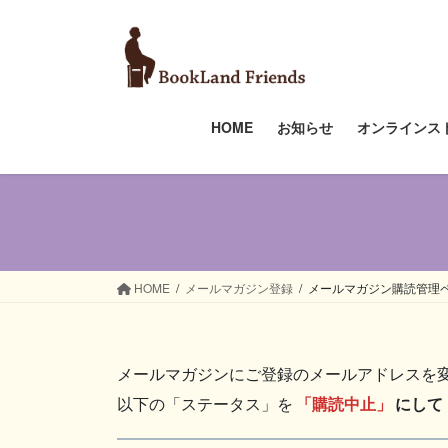
コ
ナ
ン
ビ
テ
ゲ
ン
ー
ツ
シ
HOME
お知らせ
オンラインス
へ
ョ
ス
ン
キ
に
ッ
移
プ
動
HOME
メールマガジン登録
メールマガジン購読管理
メールマガジンにご登録のメールアドレスを
以下の「ステータス」を
「購読中止」
にして